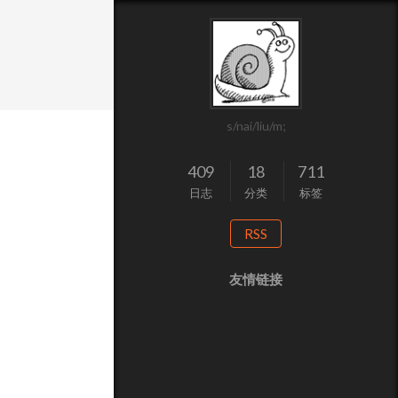
s/nai/liu/m;
409
18
711
日志
分类
标签
RSS
友情链接