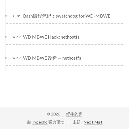
Bash编程笔记：swatchdog for WD-MBWE
03-01
WD MBWE Hack: nethostfs
02-17
WD MBWE 改造 — nethostfs
02-17
©
2026
蜗牛的壳
由
Typecho
强力驱动
主题 -
NexT.Mist