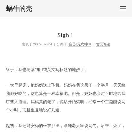
蜗牛的壳
Sigh！
发表于
2009-07-24
| 分类于
[自己]无病呻吟
|
暂无评论
终于，我也沦落到用纯英文写标题的地步了。
一大早起床，把妈妈送上飞机。妈妈在我这呆了一个半月，天天给
我做好吃的，这也算是一种幸福吧。但是，妈妈也会时不时地给我
讲些大道理。妈妈真的老了，说话开始絮叨，经常一个主题能说两
个小时，而且重复地说好几遍。
起初，我还能安稳的坐在那里，跟她老人家说两句。后来，烦了，