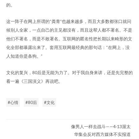
的。
这一阵子在网上所谓的“粪青”也越来越多，而且大多数都张口就问
候别人全家，一点自己的主见都没有，而且这帮人都不署名。不是
他们不署名，而是不敢署名。互联网的匿名性把长期以来畸形的文
化全部都暴露出来了。套用互联网最经典的那句话：“在网上，没
人知道你是条狗。”
文化的复兴，80后是无能为力了。对于我自身来讲，还是先完整的
看一遍《三国演义》再说吧。
心情
80后
文化
像男人一样去战斗——4·13渥太
华集会反对西方媒体不实报道