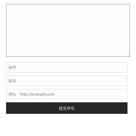
称呼
邮箱
网站
提交评论