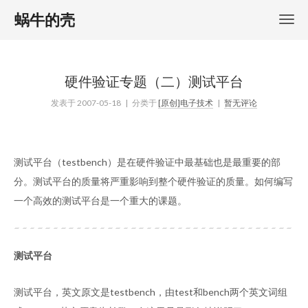
蜗牛的壳
硬件验证专题（二）测试平台
发表于
2007-05-18
| 分类于
[原创]电子技术
|
暂无评论
测试平台（testbench）是在硬件验证中最基础也是最重要的部
分。测试平台的质量将严重影响到整个硬件验证的质量。如何编写
一个高效的测试平台是一个重大的课题。
测试平台
测试平台，英文原文是testbench，由test和bench两个英文词组